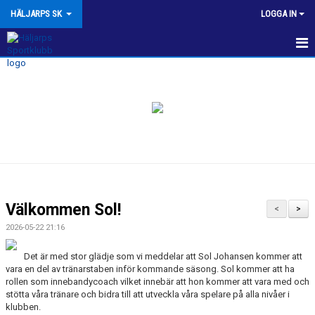
HÄLJARPS SK
LOGGA IN
NYHETER
OM HSK
KALENDER
VÅRA LAG/TRÄNARE
KONTAKT
Välkommen Sol!
<
>
MATCHER
2026-05-22 21:16
BILDGALLERI
Det är med stor glädje som vi meddelar att Sol Johansen kommer att
vara en del av tränarstaben inför kommande säsong. Sol kommer att ha
rollen som innebandycoach vilket innebär att hon kommer att vara med och
HSK KLUBBSHOP
stötta våra tränare och bidra till att utveckla våra spelare på alla nivåer i
klubben.
BOKA TALLSTUGAN