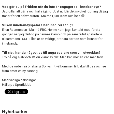
Vad gör du på fritiden när du inte är engagerad i innebandyn?
Jag gillar att träna och hålla igång. Just nu blir det mycket löpning då jag
tränar för ett halvmaraton i Malmö i juni. Kom och heja
😊
!
Vilken innebandyspelare har inspirerat dig?
Ellen Rasmussen i Malmö FBC. Henne kom jag i kontakt med första
gången när jag deltog på hennes Camp och på senare tid spelade vi
tillsammans i SSL. Ellen är en väldigt jordnära person som brinner för
innebandy.
Till sist, har du något tips till unga spelare som vill utvecklas?
Tro på dig själv och att du klarar av det. Man kan mer än vad man tror!
Med de orden så önskar vi Sol varmt välkommen tillbaka till oss och ser
fram emot en ny säsong!
Med vänliga hälsningar
Häljarps Sportklubb
Nyhetsarkiv