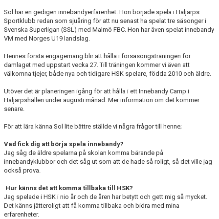
Sol har en gedigen innebandyerfarenhet. Hon började spela i Häljarps
Sportklubb redan som sjuåring för att nu senast ha spelat tre säsonger i
Svenska Superligan (SSL) med Malmö FBC. Hon har även spelat innebandy
VM med Norges U19 landslag.
Hennes första engagemang blir att hålla i försäsongsträningen för
damlaget med uppstart vecka 27. Till träningen kommer vi även att
välkomna tjejer, både nya och tidigare HSK spelare, födda 2010 och äldre.
Utöver det är planeringen igång för att hålla i ett Innebandy Camp i
Häljarpshallen under augusti månad. Mer information om det kommer
senare.
För att lära känna Sol lite bättre ställde vi några frågor till henne;
Vad fick dig att börja spela innebandy?
Jag såg de äldre spelarna på skolan komma bärande på
innebandyklubbor och det såg ut som att de hade så roligt, så det ville jag
också prova.
Hur känns det att komma tillbaka till HSK?
Jag spelade i HSK i nio år och de åren har betytt och gett mig så mycket.
Det känns jätteroligt att få komma tillbaka och bidra med mina
erfarenheter.