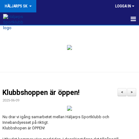
HÄLJARPS SK
LOGGA IN
NYHETER
OM HSK
KALENDER
VÅRA LAG/TRÄNARE
KONTAKT
Klubbshoppen är öppen!
<
>
MATCHER
2025-06-09
BILDGALLERI
Nu drar vi igång samarbetet mellan Häljarps Sportklubb och
Innebandyesset på riktigt.
HSK KLUBBSHOP
Klubbshopen är ÖPPEN!
BOKA TALLSTUGAN