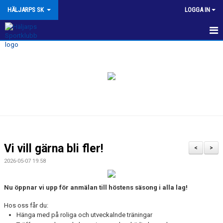
HÄLJARPS SK
LOGGA IN
NYHETER
OM HSK
KALENDER
VÅRA LAG/TRÄNARE
KONTAKT
Vi vill gärna bli fler!
<
>
MATCHER
2026-05-07 19:58
BILDGALLERI
Nu öppnar vi upp för anmälan till höstens säsong i alla lag!
HSK KLUBBSHOP
Hos oss får du:
Hänga med på roliga och utveckalnde träningar
BOKA TALLSTUGAN