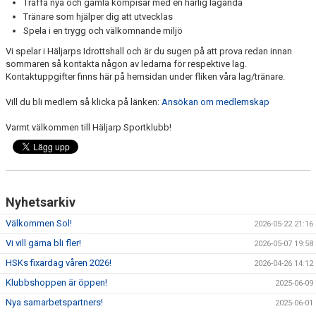
Träffa nya och gamla kompisar med en härlig laganda
Tränare som hjälper dig att utvecklas
Spela i en trygg och välkomnande miljö
Vi spelar i Häljarps Idrottshall och är du sugen på att prova redan innan
sommaren så kontakta någon av ledarna för respektive lag.
Kontaktuppgifter finns här på hemsidan under fliken våra lag/tränare.
Vill du bli medlem så klicka på länken:
Ansökan om medlemskap
Varmt välkommen till Häljarp Sportklubb!
Nyhetsarkiv
Välkommen Sol!
2026-05-22 21:16
Vi vill gärna bli fler!
2026-05-07 19:58
HSKs fixardag våren 2026!
2026-04-26 14:12
Klubbshoppen är öppen!
2025-06-09
Nya samarbetspartners!
2025-06-01